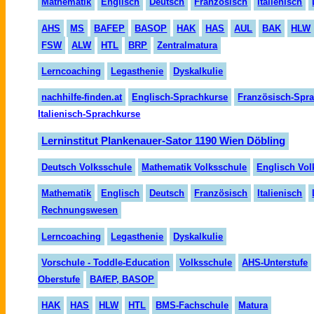
Mathematik
Englisch
Deutsch
Französisch
Italienisch
AHS
MS
BAFEP
BASOP
HAK
HAS
AUL
BAK
HLW
FSW
ALW
HTL
BRP
Zentralmatura
Lerncoaching
Legasthenie
Dyskalkulie
nachhilfe-finden.at
Englisch-Sprachkurse
Französisch-Spr
Italienisch-Sprachkurse
Lerninstitut Plankenauer-Sator 1190 Wien Döbling
Deutsch Volksschule
Mathematik Volksschule
Englisch Vol
Mathematik
Englisch
Deutsch
Französisch
Italienisch
Rechnungswesen
Lerncoaching
Legasthenie
Dyskalkulie
Vorschule - Toddle-Education
Volksschule
AHS-Unterstufe
Oberstufe
BAfEP, BASOP
HAK
HAS
HLW
HTL
BMS-Fachschule
Matura