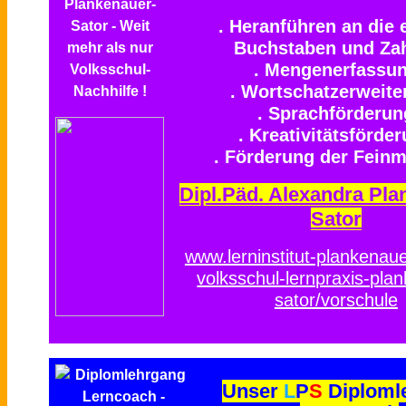
. Heranführen an die 
Buchstaben und Za
. Mengenerfassu
. Wortschatzerweite
. Sprachförderun
. Kreativitätsförde
. Förderung der Feinm
Dipl.Päd. Alexandra Pla
Sator
www.lerninstitut-plankenaue
volksschul-lernpraxis-pla
sator/vorschule
Unser
L
P
S
Diploml