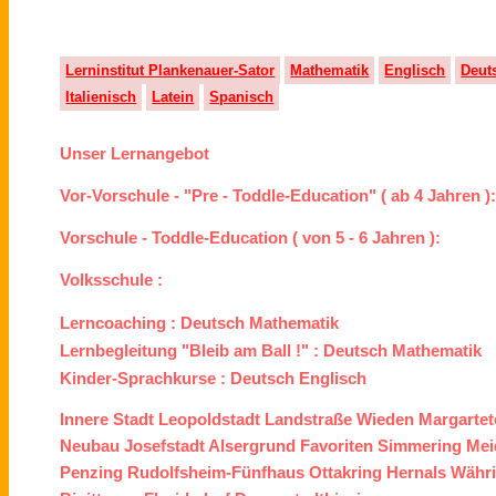
Lerninstitut Plankenauer-Sator
Mathematik
Englisch
Deut
Italienisch
Latein
Spanisch
Unser Lernangebot
Vor-Vorschule - "Pre - Toddle-Education" ( ab 4 Jahren )
Vorschule - Toddle-Education ( von 5 - 6 Jahren ):
Volksschule :
Lerncoaching :
Deutsch
Mathematik
Lernbegleitung "Bleib am Ball !" :
Deutsch
Mathematik
Kinder-Sprachkurse :
Deutsch
Englisch
Innere Stadt
Leopoldstadt
Landstraße
Wieden
Margartet
Neubau
Josefstadt
Alsergrund
Favoriten
Simmering
Mei
Penzing
Rudolfsheim-Fünfhaus
Ottakring
Hernals
Währ