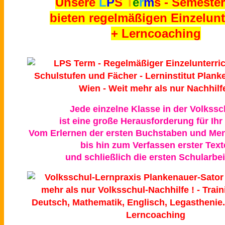
Unsere
L
P
S
T
e
r
m
s
- Semester
bieten regelmäßigen Einzelunt
+ Lerncoaching
Jede einzelne Klasse in der Volkssc
ist eine große Herausforderung für Ihr 
Vom Erlernen der ersten Buchstaben und Me
bis hin zum Verfassen erster Text
und schließlich die ersten Schularbei