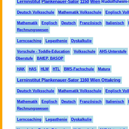
Lern
institut
Planken
auer-
Sator
1150
Wien
Rudolfsheim-
Deutsch Volksschule
Mathematik Volksschule
Englisch Vol
Mathematik
Englisch
Deutsch
Fran
zösisch
Italienisch
Rechnungswesen
Lerncoaching
Legasthenie
Dyskalkulie
Vorschule - Toddle-Education
Volksschule
AHS-Unterstufe
Oberstufe
BAfEP, BASOP
HAK
HAS
HLW
HTL
BMS-Fachschule
Matura
Lerninstitut Plankenauer-Sator 1160 Wien Ottakring
Deutsch Volksschule
Mathematik Volksschule
Englisch Vol
Mathematik
Englisch
Deutsch
Fran
zö
sisch
Italienisch
Rechnungswesen
Lern
coaching
Legasthenie
Dyskalkulie