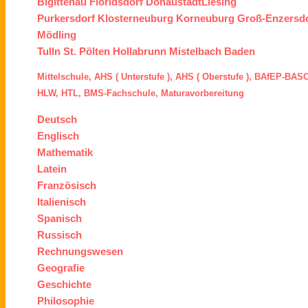
Bigittenau
Floridsdorf
Donaustadt
Liesing
Purkersdorf
Klosterneuburg
Korneuburg
Groß-Enzersd
Mödling
Tulln
St. Pölten
Hollabrunn
Mistelbach
Baden
Mittelschule,
AHS ( Unterstufe ),
AHS ( Oberstufe ),
BAfEP
-
BASO
HLW,
HTL,
BMS
-Fachschule,
Maturavorbereitung
Deutsch
Englisch
Mathematik
Latein
Französisch
Italienisch
Spanisch
Russisch
Rechnungswesen
Geografie
Geschichte
Philosophie