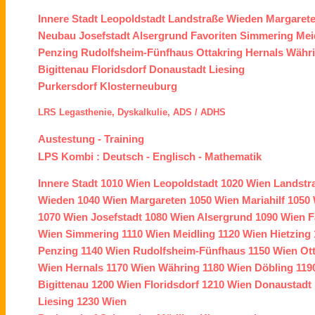
Innere Stadt
Leopoldstadt
Landstraße
Wieden
Margaret
Neubau
Josefstadt
Alsergrund
Favoriten
Simmering
Mei
Penzing
Rudolfsheim-Fünfhaus
Ottakring
Hernals
Währ
Bigittenau
Floridsdorf
Donaustadt
Liesing
Purkersdorf
Klosterneuburg
LRS
Legasthenie,
Dyskalkulie,
ADS /
ADHS
Austestung
-
Training
LPS Kombi :
Deutsch
-
Englisch
-
Mathematik
Innere Stadt
1010 Wien
Leopoldstadt
1020 Wien
Landstr
Wieden
1040 Wien
Margareten
1050 Wien
Mariahilf
1050 
1070 Wien
Josefstadt
1080 Wien
Alsergrund
1090 Wien
F
Wien
Simmering
1110 Wien
Meidling
1120 Wien
Hietzing
Penzing
1140 Wien
Rudolfsheim-Fünfhaus
1150 Wien
Ot
Wien
Hernals
1170 Wien
Währing
1180 Wien
Döbling
119
Bigittenau
1200 Wien
Floridsdorf
1210 Wien
Donaustadt
Liesing
1230 Wien