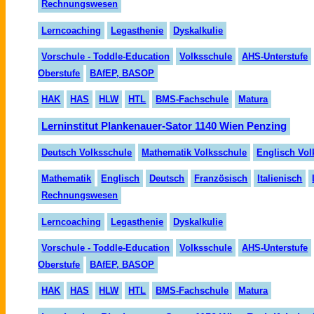
Rechnungswesen
Lerncoaching
Legasthenie
Dyskalkulie
Vorschule - Toddle-Education
Volksschule
AHS-Unterstufe
Oberstufe
BAfEP, BASOP
HAK
HAS
HLW
HTL
BMS-Fachschule
Matura
Lerninstitut Plankenauer-Sator 1140 Wien Penzing
Deutsch Volksschule
Mathematik Volksschule
Englisch Vol
Mathematik
Englisch
Deutsch
Französisch
Italienisch
Rechnungswesen
Lerncoaching
Legasthenie
Dyskalkulie
Vorschule - Toddle-Education
Volksschule
AHS-Unterstufe
Oberstufe
BAfEP, BASOP
HAK
HAS
HLW
HTL
BMS-Fachschule
Matura