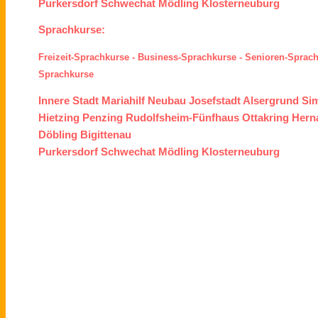
Purkersdorf
Schwechat
Mödling
Klosterneuburg
Sprachkurse:
Freizeit-Sprachkurse
-
Business-Sprachkurse
-
Senioren-Sprac
Sprachkurse
Innere Stadt
Mariahilf
Neubau
Josefstadt
Alsergrund
Si
Hietzing
Penzing
Rudolfsheim-Fünfhaus
Ottakring
Hern
Döbling
Bigittenau
Purkersdorf
Schwechat
Mödling
Klosterneuburg