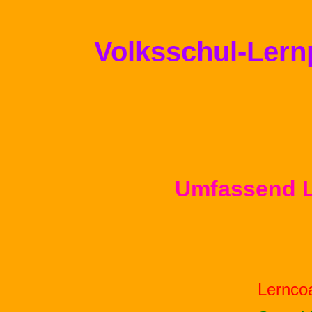
Volksschul-
Lern
Umfassend L
Lern
co