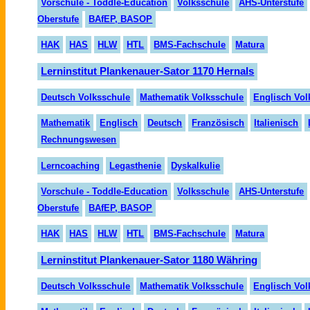
Vorschule - Toddle-Education
Volksschule
AHS-Unterstufe
Oberstufe
BAfEP, BASOP
HAK
HAS
HLW
HTL
BMS-Fachschule
Matura
Lerninstitut Plankenauer-Sator 1170 Hernals
Deutsch Volksschule
Mathematik Volksschule
Englisch Vol
Mathematik
Englisch
Deutsch
Fran
zö
sisch
Italienisch
Rechnungswesen
Lerncoaching
Legasthenie
Dyskalkulie
Vorschule - Toddle-Education
Volksschule
AHS-Unterstufe
Oberstufe
BAfEP, BASOP
HAK
HAS
HLW
HTL
BMS-Fachschule
Matura
Lerninstitut Plankenauer-Sator 1180 Währing
Deutsch Volksschule
Mathematik Volksschule
Englisch Vol