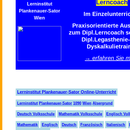
Lerncoach
Im Einzelunterric
Praxisorientierte Au
zum Dipl.Lerncoach 
Dipl.Legasthenie
Dyskalkulietrai
→ erfahren Sie 
Lerninstitut Plankenauer-Sator Online-Unterricht
Lern
insti
tut
Plank
en
auer
-Sator
1090
Wien
Alser
grund
Deutsch Volksschule
Mathematik Volksschule
Englisch Vol
Mathematik
Englisch
Deutsch
Französisch
Italienisch